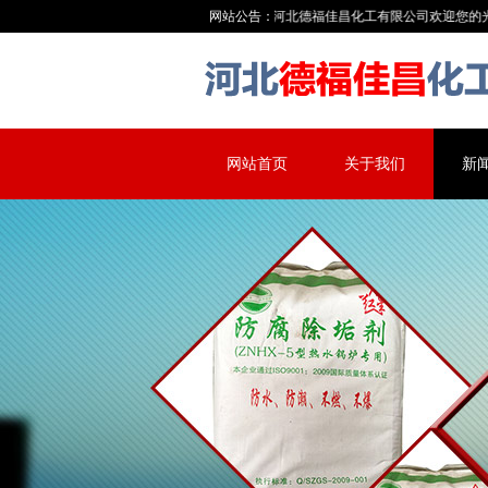
网站公告：
河北德福佳昌化工有限公司欢迎您的光临
网站首页
关于我们
新